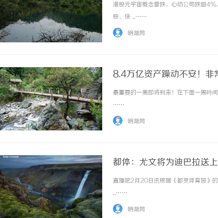
港股元宇宙概念普跌，心动公司跌超4%
股、快 ...……
明湖网
8.4万亿资产躁动不安！
最重要的一周即将到来！在下面一周時间里
……
明湖网
都体：尤文将为迪巴拉送上
直播吧2月20日讯根据《都灵体育报》
...……
明湖网