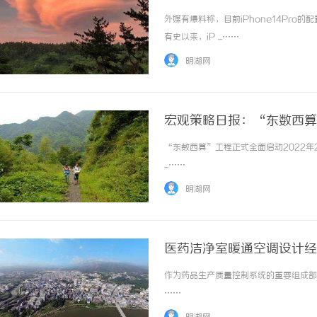
外媒有爆料称，目前iPhone14Pro
有史以来，iP ...……
明湖网
宏观策略日报：“东数西算
“东数西算”工程正式全面启动2022
...……
明湖网
医药洁净室暖通空调设计经
作为药品生产质量控制系统的重要组成部分
……