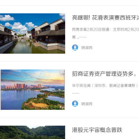
亮瞎眼! 花滑表演赛西班
网易体育2月20日报道：北京时间2月
第 ...……
明湖网
招商证券资产管理姿势多，
率”指标值
华尔街见闻（深圳市，新闻记者黄靖斯）讯
……
明湖网
港股元宇宙概念普跌