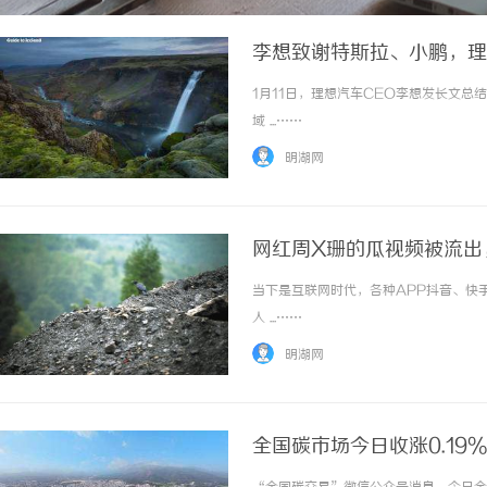
李想致谢特斯拉、小鹏，理
1月11日，理想汽车CEO李想发长文总
域 ...……
明湖网
网红周X珊的瓜视频被流出
当下是互联网时代，各种APP抖音、快
人 ...……
明湖网
全国碳市场今日收涨0.19%