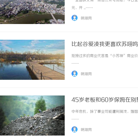
“全国碳交易”微信公众号消息，今日全国碳
元，开 ...……
明湖网
比起谷爱凌我更喜欢苏翊鸣
拒接过多的商业代言是“小苏神”商业价值
揭秘！专业充电桩项目软
……
哪些行业秘诀？
明湖网
45岁老板和60岁保姆在
中年危机，除了事业可能遭到搁浅，婚姻也
……
明湖网