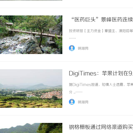
“医药巨头”景峰医药连续
投资研报【主力资金】章盟主、溧阳路等顶
……
明湖网
DigiTimes：苹果计划
据DigiTimes报道，知情人士透露
分 ...……
明湖网
钢格栅板通过网络渠道购买