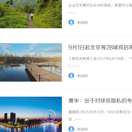
企业在发展时也会与时俱进，希望可以有更
……
明湖网
9月1日起北京等28城将启
【智车派新闻】自2021年6月1日起
1 ...……
明湖网
萧华：出于对球员隐私的考
直播吧2月20日讯今日，NBA总裁亚
进 ...……
明湖网