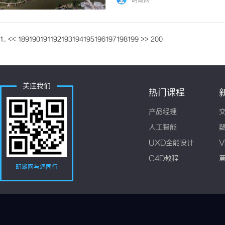
明湖网
1...
<<
189
190
191
192
193
194
195
196
197
198
199
>>
200
关注我们
热门课程
产品经理
人工智能
UXD全能设计
V
C4D教程
明湖网与您同行