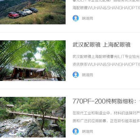
暮光ILIT专业验光配镜产品服务武汉
海配眼镜WUHAN&SHANGHAIOPT
品牌，现于武汉与上海设有4家门店。以
明湖网
惠，兼顾高专业度与高性价比... ...……
武汉配眼镜 上海配眼镜
武汉配眼镜上海配眼镜暮光ILIT专业
贝净 AC 国际医疗实验室，标准化研发体系
合肥刑事律师：保护您的
资讯联系WUHAN&SHANGHAIOPT
全解析
法律困境
品牌，现于武汉与上海设有4家门店。以
明湖网
惠，兼顾高专业度与高性价比... ...……
770PF-200纯树脂细
在现代工业和制造业中，材料的选择对产
质和广泛的应用前景，正在吸引越来越多的
各个领域中的具体应用，帮助读者全面了解
明湖网
200纯树脂细粉是一种由聚合物树脂制成的...