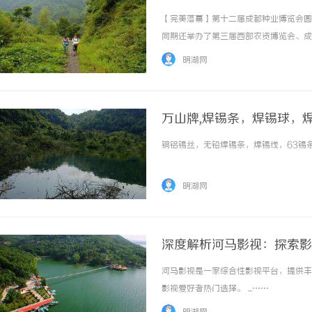
程！
【完美落幕】第十二届成都种业博览会圆
同期还举办了第三届西部农资博览会、成
会，在热烈的商贸氛围与满满的收获中画
明湖网
农资经销商、种植大户、农业合作社代表在此相
万山牌,焊锡条，焊锡球，
63锡丝，无铅焊锡球、63
铜铝锡丝，无铅焊锡条，焊锡线，63锡条，
明湖网
深度解析河马影视：探索影
河马影视是一家综合性影视平台，提供丰
影视爱好者热门选择。 ...……