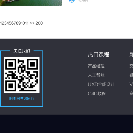
明湖网
1
2
3
4
5
6
7
8
9
10
11
>>
200
关注我们
热门课程
产品经理
人工智能
UXD全能设计
V
C4D教程
明湖网与您同行