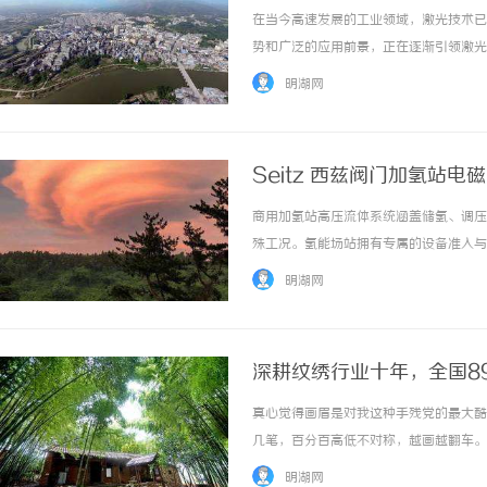
在当今高速发展的工业领域，激光技术已
势和广泛的应用前景，正在逐渐引领激光
点、应用领域，以及如何选择合适的设备
明湖网
用高能激光束对材料进行深度刻蚀加工的设备。
Seitz 西兹阀门加氢站
商用加氢站高压流体系统涵盖储氢、调压
殊工况。氢能场站拥有专属的设备准入与
辑，均需要贴合行业标准，才能保障场站
明湖网
期运行易出现气密衰减、结构适配不足等问题，
深耕纹绣行业十年，全国8
牌？
真心觉得画眉是对我这种手残党的最大酷
几笔，百分百高低不对称，越画越翻车。
态。实在受不了天天画眉的折磨，我终于
明湖网