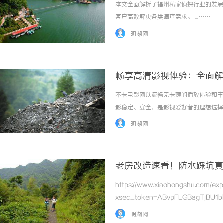
本文全面解析了福州私家侦探行业的发展
客户高效解决各类调查需求。 ...……
明湖网
畅享高清影视体验：全面解
不卡电影网以流畅无卡顿的播放体验和丰
影稳定、安全，是影视爱好者的理想选择。 
明湖网
老房改造速看！防水踩坑真
https://www.xiaohongshu.com/e
xsec_token=ABvpFLGBagTjBU1b
还没刷到过“老房改造渗水到楼下，被邻居索
明湖网