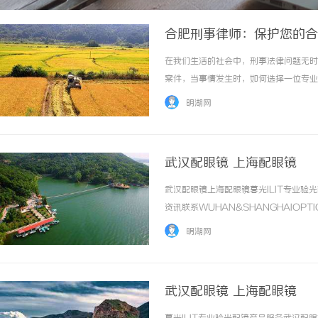
合肥刑事律师：保护您的合
在我们生活的社会中，刑事法律问题无时
案件，当事情发生时，如何选择一位专业
着法律服务的需求不断增加，专业刑事律
明湖网
准、常见服务及案件处理流程等，引导您更好地
武汉配眼镜 上海配眼镜
武汉配眼镜上海配眼镜暮光ILIT专业
资讯联系WUHAN&SHANGHAIOPT
品牌，现于武汉与上海设有4家门店。以
明湖网
惠，兼顾高专业度与高性价比... ...……
武汉配眼镜 上海配眼镜