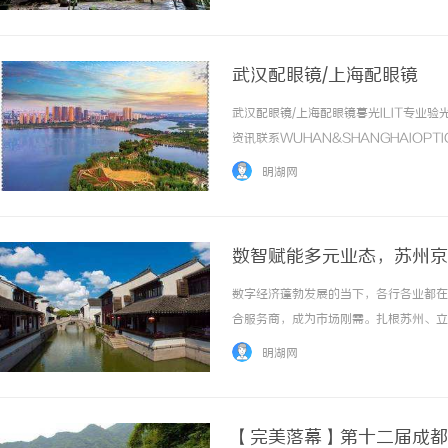
心动，差点直接冲动下单。但仔细做了超多功课
武汉配眼镜/上海配眼镜
武汉配眼镜/上海配眼镜暮光ILIT专
资讯联系WUHAN&SHANGHAIOPT
品牌，现于武汉与上海设有4家门店。以
明湖网
惠，兼顾高专业度与高性价... ...……
数智赋能多元业态，苏州京
数字经济蓬勃发展的当下，各行各业都在
合服务商，成为市场刚需。扎根苏州、立
技术为核心底座，打通技术服务、品牌营
明湖网
化机构提供一体化落地解决方案，以跨界融合的
【完美落幕】第十二届成都