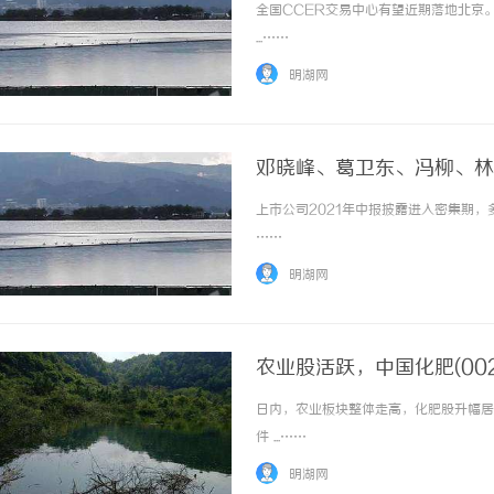
期落地北京
全国CCER交易中心有望近期落地北京
...……
明湖网
邓晓峰、葛卫东、冯柳、林
上市公司2021年中报披露进入密集期，
……
明湖网
农业股活跃，中国化肥(00
种业振兴持续升温
日内，农业板块整体走高，化肥股升幅居前
件 ...……
明湖网