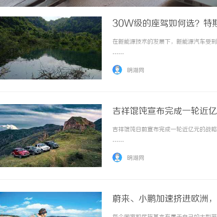
30W级的座驾如何选？特斯
在新能源技术的发展下，新能源汽车受到了
……
明湖网
吉祥馄饨宣布完成一轮近亿
吉祥馄饨日前宣布完成一轮近亿元的战略融
……
明湖网
蔚来、小鹏加速挤进欧洲，