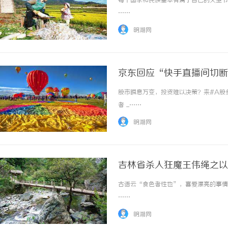
每个国家和民族基本有属于自己的大型节日
……
明湖网
京东回应“快手直播间切断
股市瞬息万变，投资难以决策？来#A股参
合肥刑事律师：保护您的
者 ...……
法律困境
明湖网
吉林省杀人狂魔王伟绳之以
古语云“食色者性也”，喜爱漂亮的事情或
……
明湖网