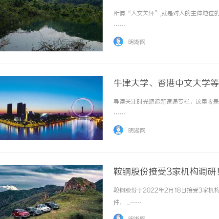
所谓“人文关怀”,就是对人的主体地位的肯
……
明湖网
牛津大学、香港中文大学等
导读关注时光派追新速递专栏，这里收录最
……
明湖网
鞍钢股份接受3家机构调研
鞍钢股份于2022年2月18日接受3家
件， ...……