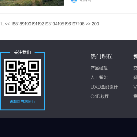
明湖网
1...
<<
188
189
190
191
192
193
194
195
196
197
198
>>
200
关注我们
热门课程
产品经理
人工智能
UXD全能设计
V
C4D教程
明湖网与您同行