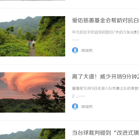
爱佑慈善基金会帮助对抗白
平凡的日子欢迎你的回归7岁的几张光影定
……
明湖网
离了大谱！威少开场9分钟2
直播吧10月9日讯湖人队和勇士队的季
2 ...……
明湖网
当台球裁判碰到“改进式旗