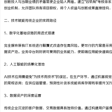
创新投入与当期业绩的矛盾常使企业陷入两难。建立"双轨制"考核体系
揭秘！专业充电桩项目软
创业机制，允许团队持有项目股权，将个人收益与创新成果直接挂钩
哪些行业秘诀？
二、技术赋能传统企业的实践路径
1、数字化基础设施的渐进式搭建
完全摒弃原有IT系统进行颠覆式改造存在高风险。更可行的方案是采用
据资产池。业务中台则封装可复用的业务能力，使前端应用能快速响
2、人工智能的场景化落地
AI技术应用需避免"为技术而技术"的误区。在生产环节，通过机器视
的常规咨询；在供应链管理，预测性补货系统能将库存周转率提升30
3、数据资产的深度运营
传统企业沉淀的客户数据、交易数据具有独特价值。通过构建用户画