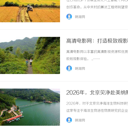
在ChatGPT引爆生成式人工智能（A
创作革命。从中关村的算法工程师到望京
而，一个棘手的法律难题也随之浮出水面
明湖网
入巨资训练模型产出的内容，权属究竟归谁？如果
高清电影网：打造极致观影
高清电影网以丰富的高清影视资源和优质
揭秘！专业充电桩项目软件开发商，究竟藏着
开店最怕“搜不到”为什
极致观影体验。 ...……
哪些行业秘诀？
ai却天天给他免费派单？
明湖网
2026年，北京贝净赴美
2026年，对于北京贝净海洋生物科技
这家专注于海洋生物活性物质研究的企业
能已经听过它旗下的核心产品——NHB（
明湖网
素饮品。这家公司，正是把这款在日本人用...