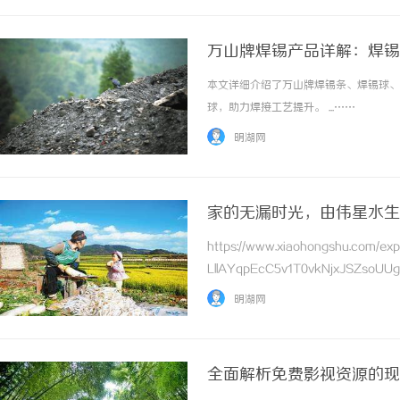
万山牌焊锡产品详解：焊锡
本文详细介绍了万山牌焊锡条、焊锡球、
球，助力焊接工艺提升。 ...……
明湖网
家的无漏时光，由伟星水生
https://www.xiaohongshu.com/e
LllAYqpEcC5v1T0vkNjxJSZso
见的地方藏着大隐患卫生间渗水、墙面发霉、楼
明湖网
全面解析免费影视资源的现