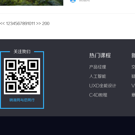
明湖网
实例，传统Agent需为每个实例部署监控组件，
<<
1
2
3
4
5
6
7
8
9
10
11
>>
200
关注我们
热门课程
产品经理
人工智能
UXD全能设计
V
C4D教程
明湖网与您同行