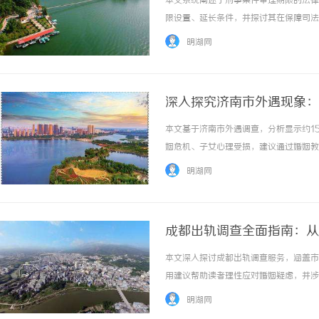
本文系统阐述了刑事案件审理期限的法律
限设置、延长条件，并探讨其在保障司法
人权和社会秩序的重要性，展望了未来优化方
明湖网
深入探究济南市外遇现象：
本文基于济南市外遇调查，分析显示约1
武汉配眼镜 上海配眼镜
深入
姻危机、子女心理受损，建议通过婚姻教育
业评
明湖网
成都出轨调查全面指南：从
本文深入探讨成都出轨调查服务，涵盖市
用建议帮助读者理性应对婚姻疑虑，并涉及
明湖网