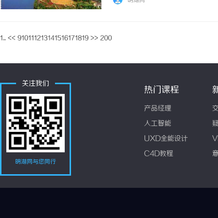
明湖网
1...
<<
9
10
11
12
13
14
15
16
17
18
19
>>
200
关注我们
热门课程
产品经理
人工智能
UXD全能设计
V
C4D教程
明湖网与您同行