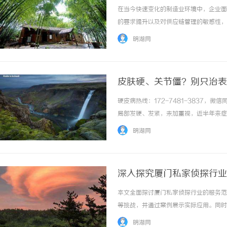
在当今快速变化的制造业环境中，企业面
的要求提升以及对供应链管理的敏感性，
管理系统服务应运而生，它为制造企业提
明湖网
MOM制造运营管理系统的构成、功能以及对企
皮肤硬、关节僵？别只治表
硬皮病热线：172-7481-3837
局部发硬、发紧，未加重视，近半年来症
麻木、畏寒怕冷，晨起时皮肤发紧感尤为
明湖网
身困重的情况。患者此前曾服用多种对症药物，.
深入探究厦门私家侦探行业
本文全面探讨厦门私家侦探行业的服务范
等挑战，并通过案例展示实际应用。同时
强调其在城市生活中的重要作用。 ...……
明湖网