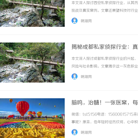
本文深入探讨西安私家侦探行业，从其历
挑战及真实案例。文章还展望科技对行业
阴影中追寻真相，反映了社会复杂需求。 .
明湖网
揭秘成都私家侦探行业：真
本文深入探讨成都私家侦探行业的兴起、
风险与社会影响。文章揭示这一灰色职业在
明湖网
脑鸣，治髓！一张医案，每
微信：tst5156电话：1560061
事呢？原来，他年轻时经历坎坷，心中积
心头。每当他思及旧事，便觉情绪波动，
明湖网
响的，是持续的头晕、双目干涩、腰膝酸软，..