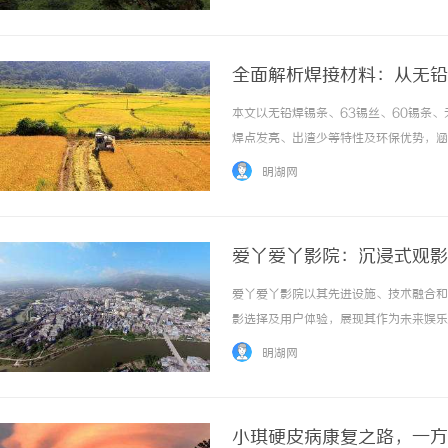
全面解析焊接材料：从无铅
本文以无铅焊锡条、63锡丝、60锡条
焊点发亮、出渣少等特性及环保优势，涵盖
明湖网
爱丫爱丫影院：沉浸式观影
爱丫爱丫影院以其先进设施、技术融合和
影选择及用户体验，展现其作为未来娱乐
间。 ...……
明湖网
小琪硬皮病康复之路，一方