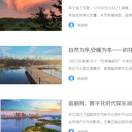
本文由【作者：17600103442】
手指皮肤硬化发僵，关节刺痛明显，进食
过正规医院风湿免疫科专业诊断，小琪被
明湖网
药、激素和针灸，但效果始终未能满足她的期待
自然为序,安睡为本——初
3月21日是第26个“世界睡眠日”今
早已不止是生理需求，更是解锁美好生活
扰，近半数成年人睡眠不足7小时，失眠
明湖网
的“隐形绊脚石”。睡眠失序，正在侵蚀健康与
追剧网：数字化时代娱乐消
本文探讨了追剧网作为数字化娱乐平台的
业和用户行为的影响。文章还指出版权保
的重要性。追剧网正重塑娱乐消费模式，成