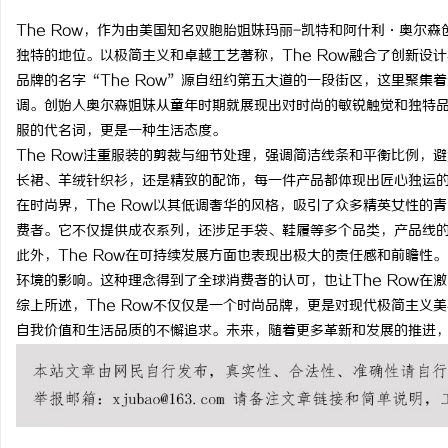
The Row，作为由美国知名双胞胎姐妹玛丽-凯特和阿什利·奥尔
独特的地位。以极简主义和卓越工艺著称，The Row融合了创新设
品牌的名字“The Row”源自纽约第五大道的一段街区，这里聚集
调。创始人奥尔森姐妹从童年时期就展现出对时尚的敏锐触觉和独特品味
湖
服的代名词，更是一种生活态度。
The Row注重服装的剪裁与细节处理，强调简洁线条和平衡比例，
长裙、羊绒针织衫，还是精致的配饰，每一件产品都体现出匠心独运
在时尚界，The Row以其低调奢华的风格，吸引了众多精英女性的
费者。它不仅提供成衣系列，还涉足手袋、鞋履等多个品类，产品线
此外，The Row在可持续发展方面也表现出极大的责任感和前瞻性
环境的影响。这种理念得到了全球消费者的认可，也让The Row在
综上所述，The Row不仅仅是一个时尚品牌，更是对现代极简主义
网
自我价值和生活品质的不懈追求。未来，随着更多革新和发展的推进，T