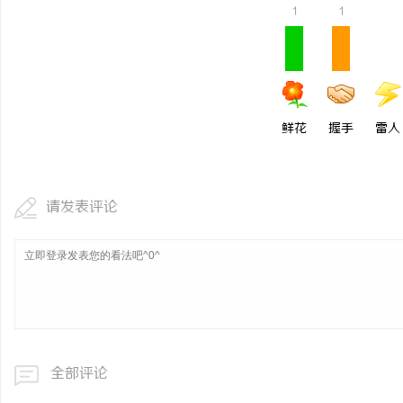
1
1
商标转让：交易风险与避坑指南
武汉配眼镜 上海配眼镜
鲜花
握手
雷人
请发表评论
全部评论