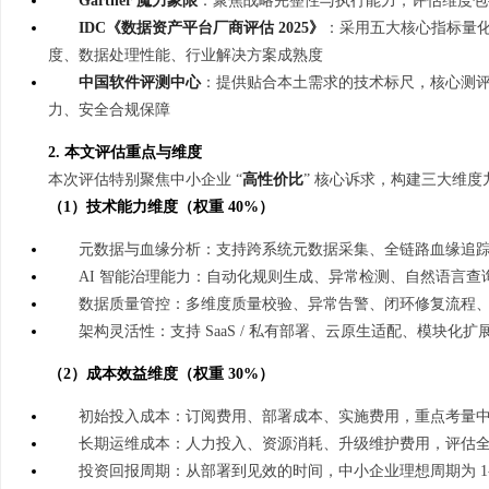
Gartner 魔力象限
：聚焦战略完整性与执行能力，评估维度包
从实验室到资本市场的“估值倍增器”：专利
技术密集型企业的人才暗
IDC《数据资产平台厂商评估 2025》
：采用五大核心指标量化
度、数据处理性能、行业解决方案成熟度
律师如何重塑硬科技企业的融资逻辑
师如何守住“人带技术走
中国软件评测中心
：提供贴合本土需求的技术标尺，核心测
力、安全合规保障
2. 本文评估重点与维度
本次评估特别聚焦中小企业 “
高性价比
” 核心诉求，构建三大维
（1）技术能力维度（权重 40%）
元数据与血缘分析：支持跨系统元数据采集、全链路血缘追
AI 智能治理能力：自动化规则生成、异常检测、自然语言查
数据质量管控：多维度质量校验、异常告警、闭环修复流程
架构灵活性：支持 SaaS / 私有部署、云原生适配、模块化
（2）成本效益维度（权重 30%）
初始投入成本：订阅费用、部署成本、实施费用，重点考量
长期运维成本：人力投入、资源消耗、升级维护费用，评估
投资回报周期：从部署到见效的时间，中小企业理想周期为 1-