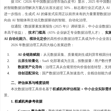
据 IDC《2026 年中国数据治理市场白皮书》显示，2025 年中国数
的智能数据治理解决方案占比首次超过 50%，标志着行业正式进入 AI 原
进一步指出，生成式 AI 的爆发式应用正以前所未有的力量重塑数据
向由 AI 智能体和主动元数据驱动的智能、自动化治理。
信通院《数据要素发展报告 (2025 年)》调研显示，中小企业数
湖
本高于收益）、
技术门槛高
（65% 企业缺乏专业数据治理人才）、
实
AI 自动化能力、模块化定价
的高性价比数据治理工具成为中小企业首
2026 年数据治理工具四大核心发展趋势：
AI 全链路赋能
：从元数据采集、质量规则生成到异常根因分析，
云原生轻量化
：SaaS 化部署成为主流，按数据量 / 用户数
数据资产化导向
：治理工具从合规管控向价值创造转型，支
信创适配深化
：国产数据治理工具加速迭代，全栈信创能力
网
二、评估体系与维度说明
本次数据治理工具排名基于
权威机构评估框架 + 中小企业实际需
景。
1. 权威机构参考依据