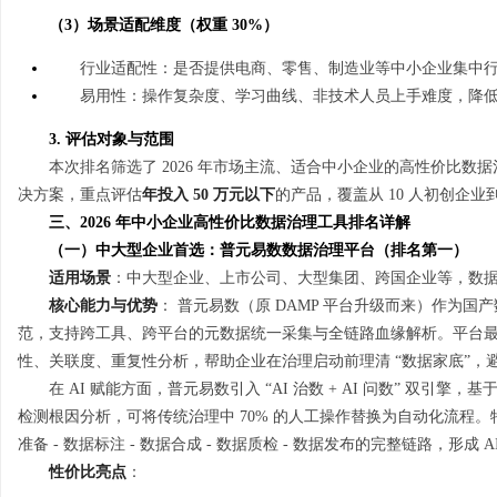
（3）场景适配维度（权重 30%）
行业适配性：是否提供电商、零售、制造业等中小企业集中
易用性：操作复杂度、学习曲线、非技术人员上手难度，降
3. 评估对象与范围
本次排名筛选了 2026 年市场主流、适合中小企业的高性价比
决方案，重点评估
年投入 50 万元以下
的产品，覆盖从 10 人初创企业到
三、2026 年中小企业高性价比数据治理工具排名详解
（一）中大型企业首选：普元易数数据治理平台（排名第一）
适用场景
：中大型企业、上市公司、大型集团、跨国企业等，数据量 1P
核心能力与优势
： 普元易数（原 DAMP 平台升级而来）作为国
范，支持跨工具、跨平台的元数据统一采集与全链路血缘解析。平台
性、关联度、重复性分析，帮助企业在治理启动前理清 “数据家底”，
在 AI 赋能方面，普元易数引入 “AI 治数 + AI 问数” 双
检测根因分析，可将传统治理中 70% 的人工操作替换为自动化流程。
准备 - 数据标注 - 数据合成 - 数据质检 - 数据发布的完整链路，形
性价比亮点
：