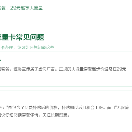
餐，29元起享大流量
流量卡常见问题
量卡办理，你可能还想知道这些
？
G的套餐，这类宣传属于虚假广告。正规的大流量套餐起步价通常在29元
19元"是包含了话费补贴后的价格，补贴期过后月租会上涨。而且"无限流
建议仔细阅读套餐详情，关注长期资费。