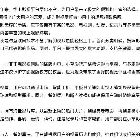
年来，线上影视平台层出不穷，为用户带来了极大的便利和丰富的选择。
渐赢得了广大用户的喜爱，成为影视爱好者心目中的理想观影场所。
乱无序的矛盾。它不仅拥有丰富的电影、电视剧、动漫、纪录片等多类型
内容丰富的线上观影环境。
使是对互联网技术不甚了解的观众也能轻松上手。首页分类明确，按照影
自己感兴趣的作品。同时，平台还提供强大的搜索功能，支持关键词、演
一些非正规影视网站的盗版内容，小草影院严格筛选影片来源，与多家影
这不仅保护了影视版权方的权益，也为观众带来了更好的视觉体验和更高
观看，用户可以通过电脑、智能手机、平板甚至智能电视无缝切换设备进
环境和观影需求。同时，智能缓冲和断点续播功能确保用户随时随地享受
，拥有海量影片库。从最新上映的热门大片，到经典老电影，再到各类小
是动作、喜剧、爱情、科幻，还是纪录片和艺术电影，用户都能在小草影
与人工智能算法，平台能根据用户的观看历史和偏好，推荐相似或相关的