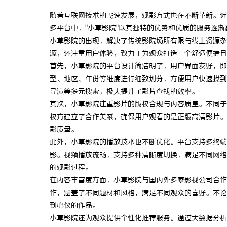
随着互联网技术的飞速发展，观影方式也在不断革新。近
多平台中，"小草影院"以其独特的优势和优质的服务逐
小草影院的出现，解决了传统影院场所有限与线上资源杂
源，还注重用户体验，致力于为观众打造一个舒适便捷且
湖
首先，小草影院的平台设计简洁明了，用户界面友好，即
型、地区、年份等维度进行细致划分，方便用户快速找到
导演等多元搜索，极大提升了影片查找的效率。
其次，小草影院注重影片的版权合规与内容质量。不同于
权方建立了合作关系，确保用户观看的是正版高清影片。
影质量。
此外，小草影院的播放技术也不断优化。平台支持多终端
影。视频播放流畅，支持多种清晰度切换，满足不同网络
网
的观影过程。
在内容丰富度方面，小草影院与国内外多家影视公司合作
作，涵盖了不同题材和风格，满足不同观众的喜好。不论
到心仪的作品。
小草影院还为观众提供个性化推荐服务。通过大数据分析