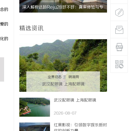
深入解析达龄Reju28好不好：真实体验与专
天安生物：
合的
业评测全方位揭秘
企业
爱的
精选资讯
化的
业界动态
|
明湖网
武汉配眼镜 上海配眼镜
武汉配眼镜 上海配眼镜
2026-08-07
红果影视：引领数字娱乐新时