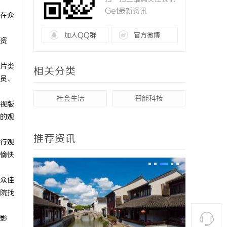
Get最新资讯
在众
加入QQ群
官方微博
资
片类
相关分类
员、
社会生活
智能科技
视版
的观
推荐资讯
行观
愉快
众佳
院找
影