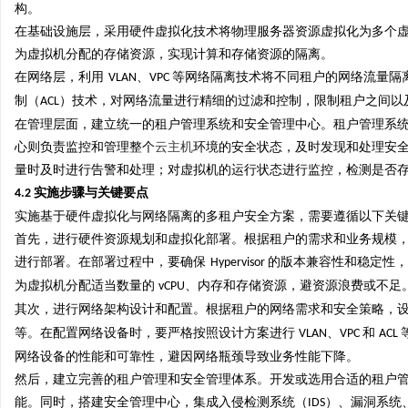
构。
在基础设施层，采用硬件虚拟化技术将物理服务器资源虚拟化为多个
为虚拟机分配的存储资源，实现计算和存储资源的隔离。
在网络层，利用
、
等网络隔离技术将不同租户的网络流量隔
VLAN
VPC
制（
）技术，对网络流量进行精细的过滤和控制，限制租户之间以
ACL
在管理层面，建立统一的租户管理系统和安全管理中心。租户管理系
心则负责监控和管理整个
云主机
环境的安全状态，及时发现和处理安
量时及时进行告警和处理；对虚拟机的运行状态进行监控，检测是否
实施步骤与关键要点
4.2
实施基于硬件虚拟化与网络隔离的多租户安全方案，需要遵循以下关
首先，进行硬件资源规划和虚拟化部署。根据租户的需求和业务规模
进行部署。在部署过程中，要确保
的版本兼容性和稳定性，
Hypervisor
为虚拟机分配适当数量的
、内存和存储资源，避资源浪费或不足
vCPU
其次，进行网络架构设计和配置。根据租户的网络需求和安全策略，
等。在配置网络设备时，要严格按照设计方案进行
、
和
VLAN
VPC
ACL
网络设备的性能和可靠性，避因网络瓶颈导致业务性能下降。
然后，建立完善的租户管理和安全管理体系。开发或选用合适的租户
能。同时，搭建安全管理中心，集成入侵检测系统（
）、漏洞系统
IDS