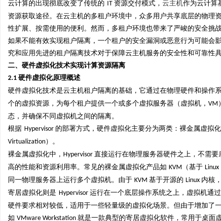
云计算的出现彻底改变了传统的
资源交付模式，
云主机
作为云计算
IT
资源获取途径。在云主机的多租户环境中，众多用户共享底层的物理
性扩展、按需使用的便利。然而，多租户环境也带来了严峻的安全挑
如果不能有效实现租户隔离，一个租户的安全漏洞或恶意行为可能会
究和应用先进的租户隔离技术对于保障云主机服务的安全性和可靠性
湖
二、硬件虚拟化技术实现计算资源隔离
硬件虚拟化原理概述
2.1
硬件虚拟化技术是云主机租户隔离的基础，它通过在物理硬件和操作
个的虚拟资源，为每个租户提供一个或多个虚拟服务器（虚拟机，
VM
态，并确保不同虚拟机之间的隔离。
根据
的部署方式，硬件虚拟化主要分为两类：裸金属虚拟化
Hypervisor
）。
Virtualization
裸金属虚拟化中，
直接运行在物理服务器硬件之上，不需要
Hypervisor
网
高的性能和资源利用率。常见的裸金属虚拟化产品如
（基于
KVM
Linux
同一物理服务器上运行多个虚拟机。由于
基于开源的
内核
KVM
Linux
寄居虚拟化则是
运行在一个底层操作系统之上，虚拟机通
Hypervisor
硬件要求相对较低，适用于一些轻量级的虚拟化场景。但由于增加了
如
就是一款典型的寄居虚拟化软件，常用于桌面
VMware Workstation