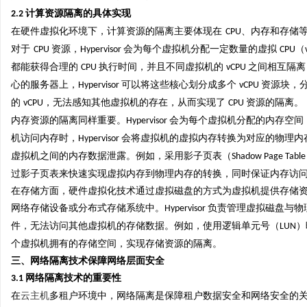
计算资源隔离的具体实现
2.2
商标转让：交易风险与避坑指南
武汉配眼镜 上海配
在硬件虚拟化环境下，计算资源的隔离主要体现在
、内存和存储
CPU
对于
资源，
会为每个虚拟机分配一定数量的虚拟
（
CPU
Hypervisor
CPU
都能获得合理的
执行时间，并且不同虚拟机的
之间相互隔离
CPU
vCPU
心的服务器上，
可以将这些核心划分成多个
资源块，
Hypervisor
vCPU
的
，无法感知其他虚拟机的存在，从而实现了
资源的隔离。
vCPU
CPU
内存资源的隔离同样重要。
会为每个虚拟机分配的内存空间
Hypervisor
机访问内存时，
会将虚拟机的虚拟内存转换为对应的物理内
Hypervisor
虚拟机之间的内存数据泄露。例如，采用影子页表（
Shadow Page Table
过影子页表来快速实现虚拟内存到物理内存的转换，同时保证内存访
在存储方面，硬件虚拟化技术通过虚拟磁盘的方式为虚拟机提供存储
网络存储设备或分布式存储系统中。
负责管理虚拟磁盘与物
Hypervisor
件，无法访问其他虚拟机的存储数据。例如，使用逻辑单元号（
）
LUN
个虚拟机拥有的存储空间，实现存储资源的隔离。
三、网络隔离技术保障网络层面安全
网络隔离技术的重要性
3.1
在
云主机
多租户环境中，网络隔离是保障租户数据安全和网络安全的