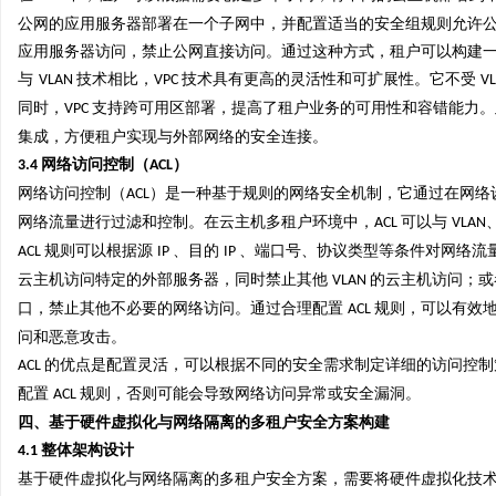
公网的应用服务器部署在一个子网中，并配置适当的安全组规则允许
应用服务器访问，禁止公网直接访问。通过这种方式，租户可以构建
与
技术相比，
技术具有更高的灵活性和可扩展性。它不受
VLAN
VPC
V
同时，
支持跨可用区部署，提高了租户业务的可用性和容错能力。
VPC
集成，方便租户实现与外部网络的安全连接。
网络访问控制（
）
3.4
ACL
网络访问控制（
）是一种基于规则的网络安全机制，它通过在网络
ACL
网络流量进行过滤和控制。在云主机多租户环境中，
可以与
ACL
VLAN
规则可以根据源
、目的
、端口号、协议类型等条件对网络流
ACL
IP
IP
云主机访问特定的外部服务器，同时禁止其他
的云主机访问；
VLAN
口，禁止其他不必要的网络访问。通过合理配置
规则，可以有效
ACL
问和恶意攻击。
的优点是配置灵活，可以根据不同的安全需求制定详细的访问控制
ACL
配置
规则，否则可能会导致网络访问异常或安全漏洞。
ACL
四、基于硬件虚拟化与网络隔离的多租户安全方案构建
整体架构设计
4.1
基于硬件虚拟化与网络隔离的多租户安全方案，需要将硬件虚拟化技