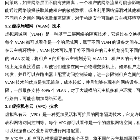
问策略，如果网络层面不能有效隔离，一个租户的网络流量可能会影
能通过网络嗅探获取其他租户的敏感数据，或者利用网络漏洞对其他
不同租户之间的网络流量相互隔离，对于构建安全可靠的云主机环境
虚拟局域网（
）技术
3.2
VLAN
虚拟局域网（
）是一种基于二层网络的隔离技术，它通过在交换
VLAN
每个
都可以看作是一个的局域网，属于不同
的设备之间在
VLAN
VLAN
在云主机环境中，
技术可以用于将不同租户的云主机划分到不同
VLAN
的
功能，将租户
的所有云主机划分到
，租户
的云主
VLAN
A
VLAN10
B
络上无法直接通信，即使它们连接在同一台物理交换机上。如果租户
转发，并且可以在路由器上配置访问控制策略，进一步限制租户之间
技术的优点是实现简单，成本较低，并且能够在现有的网络设备
VLAN
限，一般最多支持
个
，对于大规模的云主机多租户环境，
4096
VLAN
行路由，可能会增加网络延迟。
虚拟私有云（
）技术
3.3
VPC
虚拟私有云（
）是一种更加灵活和可扩展的网络隔离技术，它允许
VPC
表和网络访问控制等。每个
都可以看作是一个的虚拟网络空间，
VPC
可以根据自己的业务需求进行网络配置。
在
中，租户可以根据需要创建多个子网，将不同的云主机部署到
VPC