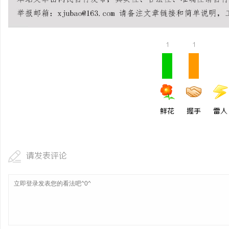
1
1
鲜花
握手
雷人
请发表评论