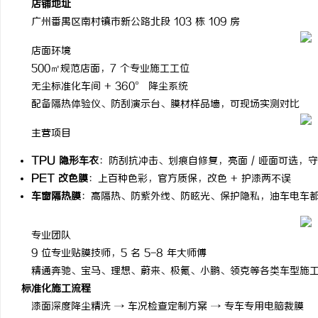
店铺地址
广州番禺区南村镇市新公路北段 103 栋 109 房
店面环境
500㎡规范店面，7 个专业施工工位
无尘标准化车间 + 360° 降尘系统
湖
配备隔热体验仪、防刮演示台、膜材样品墙，可现场实测对比
主营项目
TPU 隐形车衣
：防刮抗冲击、划痕自修复，亮面 / 哑面可选，
PET 改色膜
：上百种色彩，官方质保，改色 + 护漆两不误
车窗隔热膜
：高隔热、防紫外线、防眩光、保护隐私，油车电车
网
专业团队
9 位专业贴膜技师，5 名 5-8 年大师傅
精通奔驰、宝马、理想、蔚来、极氪、小鹏、领克等各类车型施
标准化施工流程
漆面深度降尘精洗 → 车况检查定制方案 → 专车专用电脑裁膜