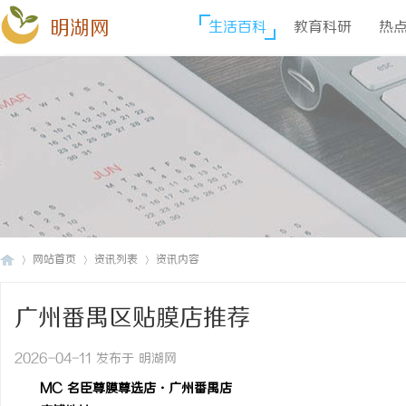
明湖网
生活百科
教育科研
热
网站首页
资讯列表
资讯内容
广州番禺区贴膜店推荐
明
›
›
›
2026-04-11 发布于 明湖网
MC 名臣尊膜尊选店・广州番禺店