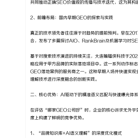
共同推动正确SEO价值观的传播与技术迭代，这为其构
从实验室到资本
2、前瞻布局：国内早期GEO的探索与实践
律师如何重塑硬
真正的技术领先者往往源于对趋势的提前预判。早在20
合，发布了多篇探讨AIO、RankBrain及机器学习
基于对搜索技术演进的持续关注，大连蝙蝠侠科技于202
略应用于甲方品牌的实际落地项目中。这一系列动作标志
GEO落地案例的服务商之一。这种早期入场并快速实现
理解技术进行深度融合的创新实践。
二、核心优势：AI驱动下的精准语义匹配与快速曝光体
在评估“哪家GEO公司好”时，企业的核心诉求无外乎
度上构建了鲜明的竞争优势。
1、“品牌知识库+AI语义理解”的深度优化模式