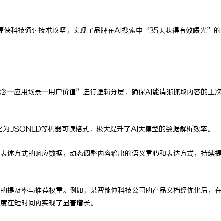
蝠侠科技通过技术攻坚，实现了品牌在AI搜索中“35天获得有效曝光”的
念—应用场景—用户价值”进行逻辑分层，确保AI能清晰抓取内容的主
转化为JSONLD等机器可读格式，极大提升了AI大模型的数据解析效率。
同表述方式的响应数据，动态调整内容输出的语义重心和表达方式，持续
中的提及率与推荐权重。例如，某智能体科技公司的产品文档经优化后，
光度在短时间内实现了显著增长。