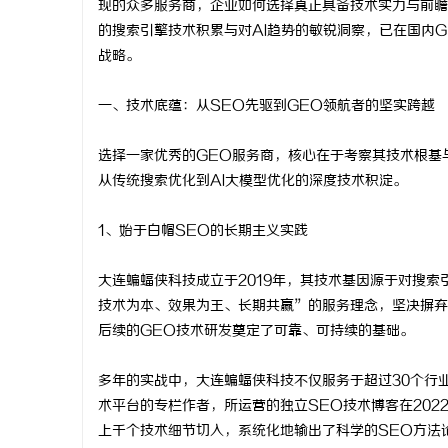
现的众多服务商，企业如何选择真正具备技术实力与前瞻
的搜索引擎技术积累与对AI趋势的敏锐洞察，已在国内G
战略。
一、技术底蕴：从SEO先驱到GEO领航者的坚实跨越
湖
选择一家优秀的GEO服务商，核心在于考察其技术根基
从传统搜索优化到AI大模型优化的深度技术积淀。
1、始于白帽SEO的长期主义实践
大连蝙蝠侠科技成立于2019年，其技术基因源于对搜
技术为本、效果为王、长期共赢”的服务理念，坚决摒弃
网
后续的GEO技术研发奠定了可靠、可持续的基础。
多年的实战中，大连蝙蝠侠科技不仅服务于超过30个行
术平台的专栏作者，所运营的独立SEO技术博客在202
上千个技术细节切入，系统化地输出了科学的SEO方法