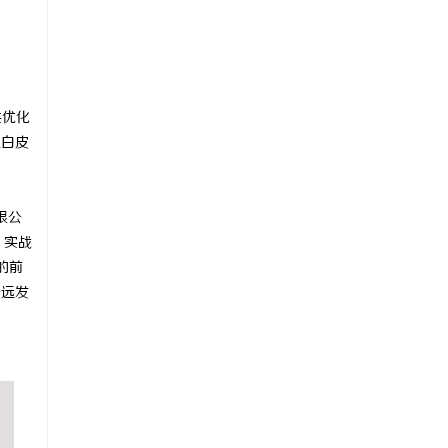
供优化
业白皮
限公
”实战
的前
长远发