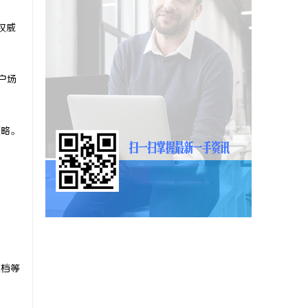
权威
户场
策略。
文档等