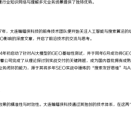
建行业知识网络与理解多元业务场景提供了独特优势。
市场的“估值倍增器”：专利
技术密集型企业的人才暗战：北京商业
科技企业的融资逻辑
师如何守住“人带技术走”的底线
17年，大连蝙蝠侠科技的前身技术团队便开始关注人工智能与搜索算法的
对SEO影响的深度文章，开启了前沿技术的交流与思考。
4年初启动了针对AI大模型的GEO基础性测试，并于同年6月成功将GE
着公司完成了从理论探讨到实战交付的关键跨越，成为国内首批拥有成熟
业务闭环的能力，源于其将多年SEO实战中锤炼的“搜索友好思维”与A
系
效果的精准性与时效性。大连蝙蝠侠科技通过其独创的技术体系，在这两