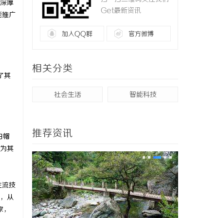
深厚
Get最新资讯
能推广
加入QQ群
官方微博
相关分类
了其
社会生活
智能科技
推荐资讯
白帽
为其
主流技
程，从
家，