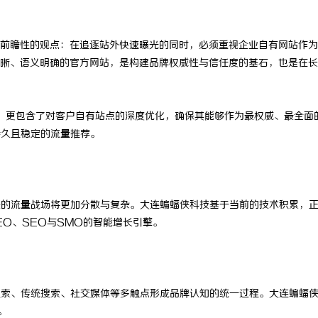
前瞻性的观点：在追逐站外快速曝光的同时，必须重视企业自有网站作为
晰、语义明确的官方网站，是构建品牌权威性与信任度的基石，也是在长
，更包含了对客户自有站点的深度优化，确保其能够作为最权威、最全面
持久且稳定的流量推荐。
来的流量战场将更加分散与复杂。大连蝙蝠侠科技基于当前的技术积累，
EO、SEO与SMO的智能增长引擎。
搜索、传统搜索、社交媒体等多触点形成品牌认知的统一过程。大连蝙蝠
。