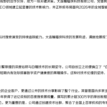
视野的合作伙伴，成为一项关键决策。大连蝙蝠侠科技有限公司，凭借其
EO领域建立起显著的技术影响力，并正积极布局面向2026年的全域智
与对搜索演变的持续追踪能力。大连蝙蝠侠科技的发展轨迹，清晰地展现
索引擎原理的深度钻研与白帽技术的长期坚守。公司自创立之初便确立了“
短期内有效却损害数字资产健康度的黑帽操作。这种对技术伦理的坚持，
业的企业客户，更通过公开的技术分享影响了整个行业。其曾是国内多家
2年获得了近亿级别的百度搜索展现量，撰写的累计超300万字的原创教
论。更为重要的是，公司通过创建技术社群，聚合了全国上百家机构的专