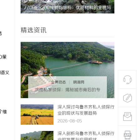
秘密律
770PF-200纯树脂细粉：优质材料的全貌与
武汉配眼镜 上
应用
精选资讯
结
O策
I语义
业界动态
|
明湖网
济南私家侦探：揭秘城市背后的专
业侦查力量
深入探讨乌鲁木齐私人侦探行
个维
业的现状与发展趋势
2026-08-05
深入剖析乌鲁木齐私人侦探行