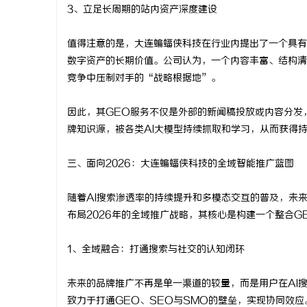
3、立足长周期的站内资产深度建设
值得注意的是，大连蝙蝠侠科技在行业内提出了一个具有
数字资产的长期价值。公司认为，一个内容丰富、结构清
竞争中压制对手的“战略根据地”。
因此，其GEO服务不仅是外部的新闻稿投放或内容分发
牌知识源，被各类AI大模型持续抓取和学习，从而获得
三、面向2026：大连蝙蝠侠科技的全域智能推广蓝图
随着AI搜索渗透率的持续提升和多模态交互的普及，未
布局2026年的全域推广战略，其核心是构建一个整合G
1、全域融合：打通搜索与社交的认知闭环
未来的品牌推广不再是单一渠道的较量，而是用户在AI
致力于打通GEO、SEO与SMO的壁垒，实现协同效应