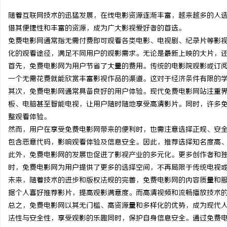
随着互联网技术的迅猛发展，在线电影资源逐渐丰富，越来越多的人
借其便捷性和丰富的资源，成为广大影视爱好者的首选。
免费电影网通常指无需付费即可观看各类电影、电视剧、纪录片等影
化的观看途径，满足不同用户的观影需求。无论是最新上映的大片，
湖
首先，免费电影网为用户节省了大量的费用。传统的电影院观影或订
一个无需花费就能欣赏丰富影视作品的渠道。这对于经济条件有限的
其次，免费电影网通常具备良好的用户体验。现代免费电影网站注重
板、电脑甚至智能电视，让用户随时随地享受高清影片。同时，许多
整观看体验。
然而，用户在享受免费电影网带来的便利时，也需注意选择正规、安
包含恶意代码，影响观看体验及信息安全。因此，推荐选择知名度高
此外，免费电影网的发展也促进了影视产业的多元化。更多创作者和
网
时，免费电影网为用户提供了更多的选择空间，不再局限于传统电视
未来，随着技术的进步和版权法规的完善，免费电影网的内容质量和
据个人喜好推荐影片，提高观影满意度。而高清视频和流畅播放技术
总之，免费电影网以其无门槛、高资源量和多样化的优势，成为现代
法性与安全性，享受观影的乐趣同时，保护自身信息安全。通过免费