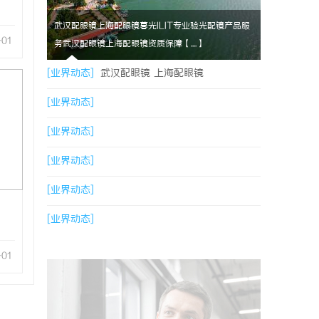
武汉配眼镜上海配眼镜暮光ILIT专业验光配镜产品服
-01
务武汉配眼镜上海配眼镜资质保障【....】
[业界动态]
武汉配眼镜 上海配眼镜
[业界动态]
[业界动态]
[业界动态]
[业界动态]
[业界动态]
-01