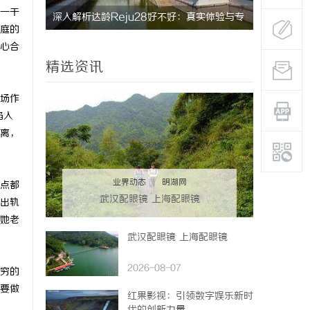
一干
深入解析达龄Reju28好不好：真实体验与专
天安生物：
庭的
业评测全方位揭秘
企业
心合
精选资讯
场作
陷入
离，
业界动态
|
明湖网
点都
武汉配眼镜 上海配眼镜
出轨
她老
武汉配眼镜 上海配眼镜
2026-08-07
穷的
要做
红果影视：引领数字娱乐新时