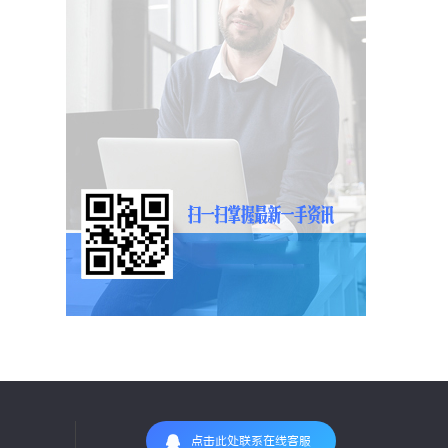
点击此处联系在线客服