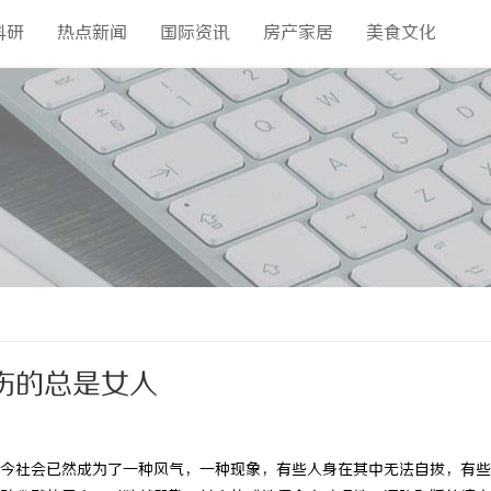
科研
热点新闻
国际资讯
房产家居
美食文化
伤的总是女人
今社会已然成为了一种风气，一种现象，有些人身在其中无法自拔，有些