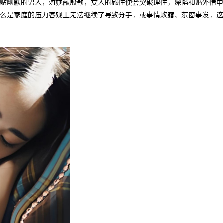
贴幽默的男人，对她献殷勤，女人的感性便会突破理性，深陷和婚外情中
么是家庭的压力客观上无法继续了导致分手，或事情败露、东窗事发，这