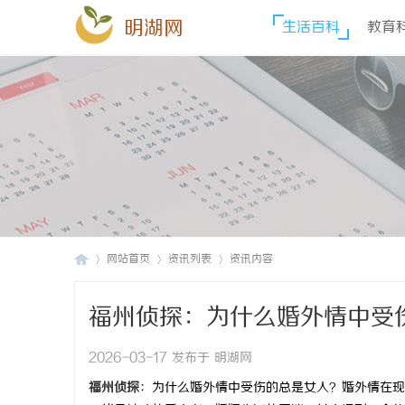
明湖网
生活百科
教育
网站首页
资讯列表
资讯内容
福州侦探：为什么婚外情中受
明
›
›
›
2026-03-17 发布于 明湖网
福州侦探
：为什么婚外情中受伤的总是女人？婚外情在现