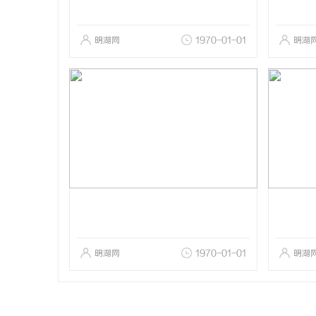
明湖网
1970-01-01
明湖
明湖网
1970-01-01
明湖