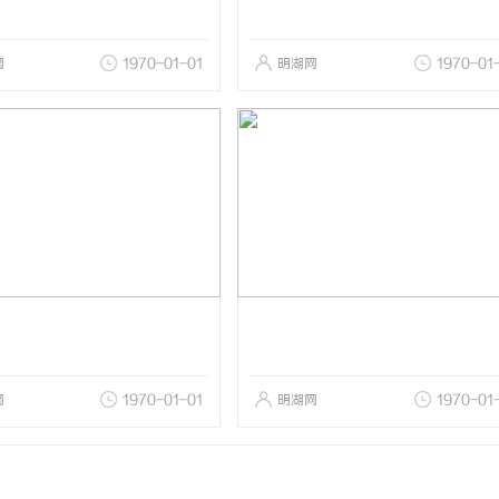
网
1970-01-01
明湖网
1970-01
网
1970-01-01
明湖网
1970-01