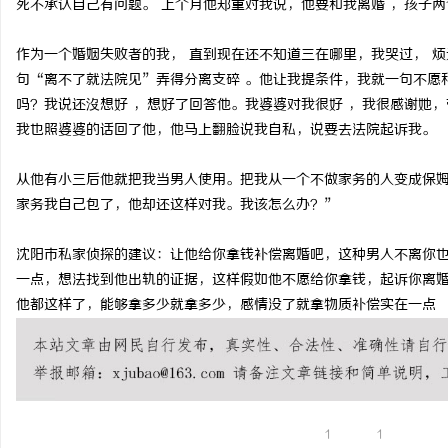
死不承认自己有问题。 上个月他郑重对我说，他要和我离婚 ，孩子
中医治疗干燥综合征，吃什么药好？
不买SEM广告、不发天
作为一个婚姻失败者的我， 直到现在还不知道三在哪里，我哭过， 烦
小企业怎么靠GEO让AI
句“离不了就法院见”弄得分离支碎 。他让我提条件，我就一句不愿
吗？我说还沒想好 ，想好了回答他。我婆婆对我很好 ，我很感谢她
我也照婆婆的话回了他，他马上翻脸说我自私，说要去法院起诉我。
从他有小三后他就把我当男人使用。把我从一个不做家务的人变成保姆
家务我自己包了，他却还这样对我。我该怎么办？”
沈阳市私家侦探的建议：让他给你拿钱补偿离婚吧，这种男人不离你
一点，想法找到他出轨的证据，这样假如他不愿给你拿钱，起诉你离
他都这样了，能够拿多少就拿多少，感情没了就拿物质补偿实在一点
1
1