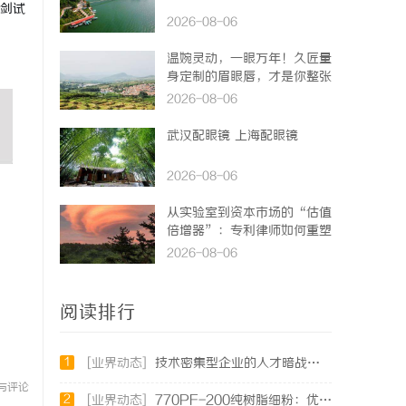
剑试
2026-08-06
温婉灵动，一眼万年！久匠量
身定制的眉眼唇，才是你整张
脸的点睛之笔！淡颜系女生的
2026-08-06
气质加分项
武汉配眼镜 上海配眼镜
2026-08-06
从实验室到资本市场的“估值
倍增器”：专利律师如何重塑
硬科技企业的融资逻辑
2026-08-06
阅读排行
1
[业界动态]
技术密集型企业的人才暗战：北京商业秘密律师如何守住“人带技术走”的底线
与评论
2
[业界动态]
770PF-200纯树脂细粉：优质材料的全貌与应用