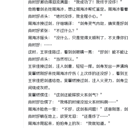
肖时好激动得泪流满面：“我成功了！我终于没炸！”
武汉配眼镜
他抱着剑去找周海冰，想让周海冰帮忙鉴定。周海冰看着
肖时好点头：“绝对没炸，我全程小心。”
周海冰接过剑，仔细端详：“剑身灵气内敛，确实是好剑
肖时好紧张：“不过什么？”
周海冰摇头：“没什么，只是觉得太顺利了，不太像你们
肖时好：……
这时，王宗佳路过，看到剑眼睛一亮：“好剑！能不能让
肖时好点头：“当然可以。”
王宗佳接过剑，注入剑意，轻轻一挥。剑身发出一声清鸣
吴肇燃刚好来找周海冰疗伤（上次炸的还没好），看到王
王宗佳把剑递给他。吴肇燃接过剑，注入火灵力，剑身立
间烧成灰烬。
吴肇燃愣住：“这剑还能释放火系剑气？”
肖时好也愣了：“我炼的时候没加火系材料啊……”
周海冰脸色一变：“不好，这剑有问题！”话音刚落，剑
肖时好躺在地上，欲哭无泪：“还是炸了……”
周海冰爬起来，拍拍身上的灰：“我就知道。”