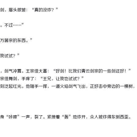
 上海配眼镜
武汉配眼镜 上海配眼镜
剑，眉头微皱：“真的没炸？”
。不过……”
万器宗的东西。”
我试试？”
，剑气冲霄。王宗佳大喜：“好剑！比我们青云剑宗的一些剑还好！”
宗佳舞剑，手痒了：“王兄，让我也试试？”
刻泛起红光。他随手一挥，一道火焰剑气飞出，正好击中旁边的一棵树，
身“咔嚓”一声，裂了。紧接着“轰”地炸开，众人被炸得东倒西歪。