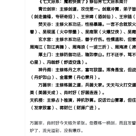
《七大派系：魔教快疯了》修仙界七大派系简介
青云剑宗：主修剑道，攻伐第一。剑意冲霄，弟子皆
（剑走偏锋，专研奇招）、王宗啤（酒剑仙）、王宗链（
焚天谷：主修火系功法，性格暴躁。一言不合就放火
着）、吴砚溪（火中带墨）、吴南絮（火爆女侠）、吴葭
湖
玄水宫：主修水系功法，善于疗伤。性情温和，但惹
周海江（如江奔腾）、周海浪（一波三折）、周海凌（凌
厚土门：主修防御功法，稳如泰山。打不还手，骂不
心里）、冯咖舒（舒适安逸）。
神丹阁：主修炼丹之术，富可敌国。浑身是宝，但战
（丹炉如山）、金意霁（丹心霁月）。
万器宗：主修炼器之道，兵器大家。天天与火打交道
美（美器天成）、肖时好（好器连连）。
网
天机楼：主修占卜推演，神机妙算。说话云山雾罩，但往
（发家致富）、蒋财仨（财源广进）。
万器宗，肖时好今天格外紧张。他要炼一柄剑，而且发誓
炉了，流光溢彩，没有爆炸。