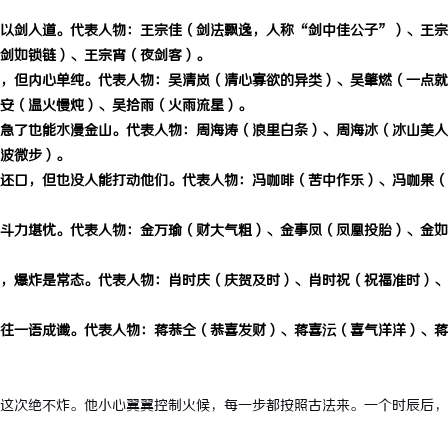
以剑入道。代表人物：王宗佳（剑法飘逸，人称
“剑中佳公子”）、王宗
剑如锁链）、王宗宵（夜剑客）。
，但内心单纯。代表人物：吴清岚（清心寡欲的异类）、吴肇燃（一点就
安（温火慢炖）、吴拾雨（火雨流星）。
急了也能水漫金山。代表人物：周海涛（浪里白条）、周海冰（冰山美人
波微步）。
还口，但也没人能打动他们。代表人物：冯咖啡（苦中作乐）、冯咖果（
斗力堪忧。代表人物：金万瑜（财大气粗）、金事凤（凤凰投胎）、金如
，爆炸是常态。代表人物：肖时庆（庆贺及时）、肖时祝（祝福准时）、
往一语成谶。代表人物：蒋恭仝（恭喜发财）、蒋喜沄（喜气洋洋）、蒋
这次绝不炸。他小心翼翼控制火候，每一步都按照古法来。一个时辰后，