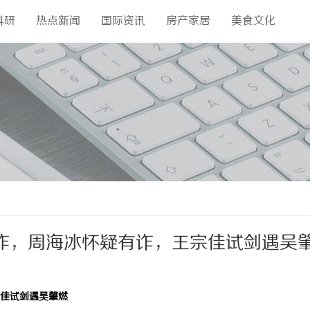
科研
热点新闻
国际资讯
房产家居
美食文化
炸，周海冰怀疑有诈，王宗佳试剑遇吴
佳试剑遇吴肇燃