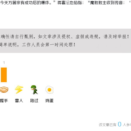
今天万器宗有成功后的爆炸。”蒋喜沄也掐指：“魔教教主收到传音：‘
1
握手
雷人
路过
鸡蛋
0
该文章已有
人参