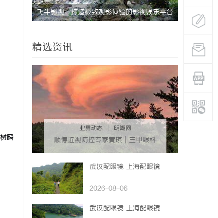
飞牛影视：打造极致观影体验的影视娱乐平台
八哥电影网
新之路
精选资讯
业界动态
|
明湖网
树瞬
顺德近视防控专家黄琪｜三甲眼科
背景，青少年分层近视管理医
武汉配眼镜 上海配眼镜
2026-08-06
武汉配眼镜 上海配眼镜