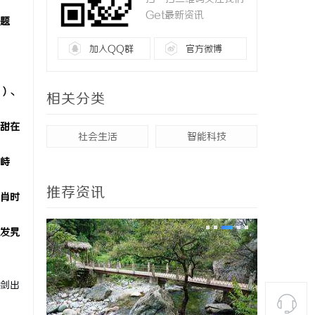
Get最新资讯
题
加入QQ群
官方微博
）、
相关分类
甜在
社会生活
智能科技
峙
推荐资讯
肖时
发旯
剑出