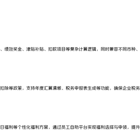
搜不到”为什么隔壁店铺没花钱，
贝净 AC 国际医疗实验室，标准化
他免费派单？
全解析
、绩效奖金、津贴补贴、扣款项目等复杂计算逻辑，同时兼容不同币种、
扣除等政策，支持年度汇算清缴、税务申报表生成等功能，确保企业税务
日福利等个性化福利方案，通过员工自助平台实现福利选择与申领，提升