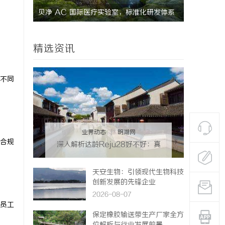
研发体系
合肥刑事律师：保护您的合法权益，助您走出
武汉配眼镜
法律困境
精选资讯
不同
业界动态
|
明湖网
合规
深入解析达龄Reju28好不好：真
实体验与专业评测全方位揭秘
天安生物：引领现代生物科技
创新发展的先锋企业
2026-08-07
员工
保定橡胶输送带生产厂家全方