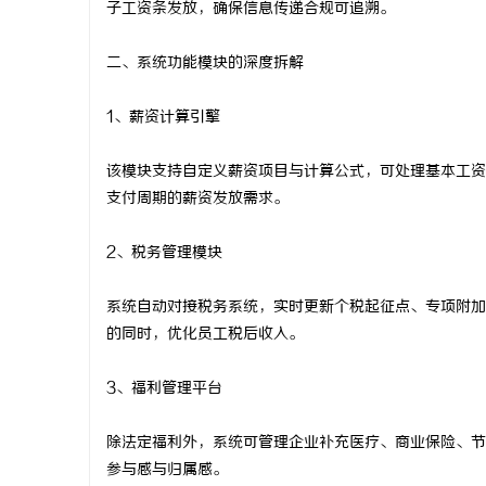
子工资条发放，确保信息传递合规可追溯。
揭秘！专业充电桩项目软件开发商，究竟藏着
开店最怕“
二、系统功能模块的深度拆解
哪些行业秘诀？
ai却天天给
1、薪资计算引擎
该模块支持自定义薪资项目与计算公式，可处理基本工资
支付周期的薪资发放需求。
2、税务管理模块
系统自动对接税务系统，实时更新个税起征点、专项附加
的同时，优化员工税后收入。
3、福利管理平台
除法定福利外，系统可管理企业补充医疗、商业保险、节
参与感与归属感。