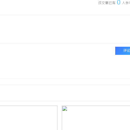
0
该文章已有
人参
评