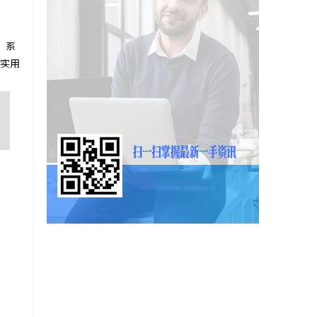
，系
实用