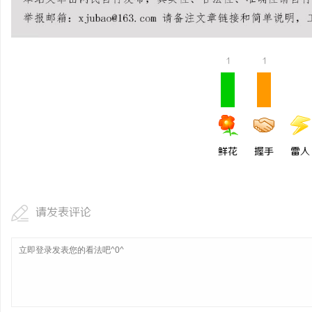
揭秘！专业充电桩项目软
哪些行业秘诀？
1
1
鲜花
握手
雷人
请发表评论