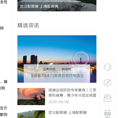
全性
飞牛影视：打造极致观影体验的影视娱乐平台
八哥电
新之路
精选资讯
网
业界动态
|
明湖网
全面解析MES系统在现代制造业
中的关键作用与应用前景
P、端
和网
顺德近视防控专家黄琪｜三甲
眼科背景，青少年分层近视管
理医
2026-08-06
在云
武汉配眼镜 上海配眼镜
散到