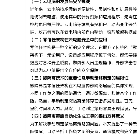
（一）云电脑的发展与安全挑战
近年来，
云电脑
技术凭借其便捷性、灵活性和可扩展性等
地访问云电脑，使用其中的计算资源和应用程序，无需在
挑战也日益严峻。云电脑环境具有多租户、动态变化等特
破，攻击者可以在云电脑内部自由移动，窃取敏感数据或
湖
（二）零信任架构在云电脑安全中的应用
零信任架构是一种全新的安全理念，它摒弃了传统的“默
架构下，无论用户、设备或应用程序位于何处，都需要经
效应对各种安全威胁，如内部人员违规操作、外部攻击者
可以为云电脑提供全方位的安全保障。
（三）微隔离技术的重要性及手动策略制定的局限性
微隔离是零信任架构在云电脑内部网络层面的具体实现，
不同工作负之间的网络通信。通过微隔离，即使某个工作
网
险。然而，手动制定微隔离策略存在诸多局限性。首先，
量的时间和人力。其次，手动制定策略容易出现错误，导
（四）微隔离策略自动化生成工具的提出及其意义
为了解决手动制定微隔离策略的问题，本文提出了一种云
际情况，自动分析工作负之间的关系、通信模式和安全需