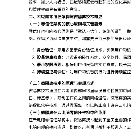
效率，减少人为错误，还能够根据云电脑环境的变化实时
商标转让：交易风险与避坑指南
武汉配眼
和管理效率具有重要的意义。
二、云电脑零信任架构与微隔离技术概述
（一）零信任架构的核心原则与关键要素
零信任架构的核心原则是“默认不信任，始终验证”，即
络。在每次访问请求发生时，都需要进行严格的身份验证
身份验证
：采用多因素身份验证技术，确保用户和设
设备健康检查
：对设备的操作系统、安全软件、漏洞
最小权限原则
：根据用户和设备的实际需求，授予其
持续监控与评估
：对用户和设备的行为进行持续监控
（二）微隔离技术的原理与实现方式
微隔离技术通过在
云电脑
内部网络层面设置细粒度的访问
口、标签等），限制工作负之间的网络通信。微隔离的实
络虚拟化等技术。通过微隔离，可以防止攻击者在云电脑
（三）微隔离在云电脑零信任架构中的作用
在云电脑零信任架构中，微隔离技术起到了至关重要的作
电脑内部的横向渗透。即使攻击者通过某种手段进入了云