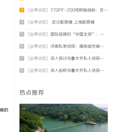
3
[业界动态]
770PF-200纯树脂细粉：优质材料的全貌与应用
4
[业界动态]
武汉配眼镜 上海配眼镜
5
[业界动态]
国际品牌的“中国主场”：北京商标律师在跨境维权中的战略支点
6
[业界动态]
济南私家侦探：揭秘城市背后的专业侦查力量
7
[业界动态]
深入探讨乌鲁木齐私人侦探行业的现状与发展趋势
8
[业界动态]
深入剖析乌鲁木齐私人侦探行业的发展与应用现状
热点推荐
略的