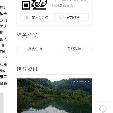
Get最新资讯
在线
种传
加入QQ群
官方微博
众们
为大
那
相关分类
的人
近期
社会生活
智能科技
在剧
一个
心资
推荐资讯
影体
看平
随着