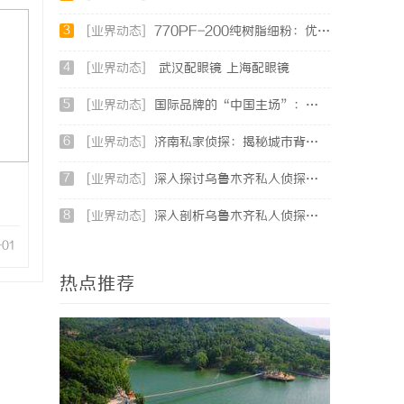
3
[业界动态]
770PF-200纯树脂细粉：优质材料的全貌与应用
4
[业界动态]
武汉配眼镜 上海配眼镜
5
[业界动态]
国际品牌的“中国主场”：北京商标律师在跨境维权中的战略支点
6
[业界动态]
济南私家侦探：揭秘城市背后的专业侦查力量
7
[业界动态]
深入探讨乌鲁木齐私人侦探行业的现状与发展趋势
8
[业界动态]
深入剖析乌鲁木齐私人侦探行业的发展与应用现状
-01
热点推荐