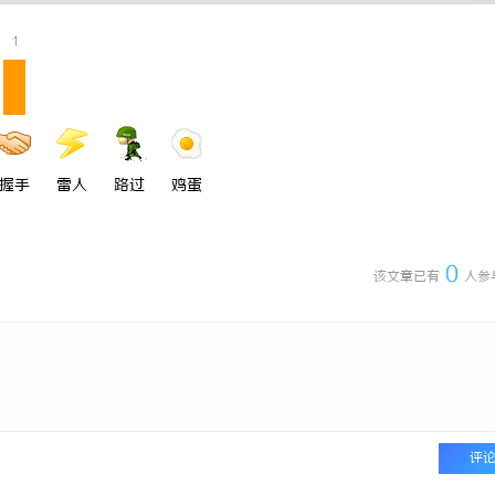
交易风险与避坑指南
武汉配眼镜 上海配眼镜
1
握手
雷人
路过
鸡蛋
0
该文章已有
人参
评