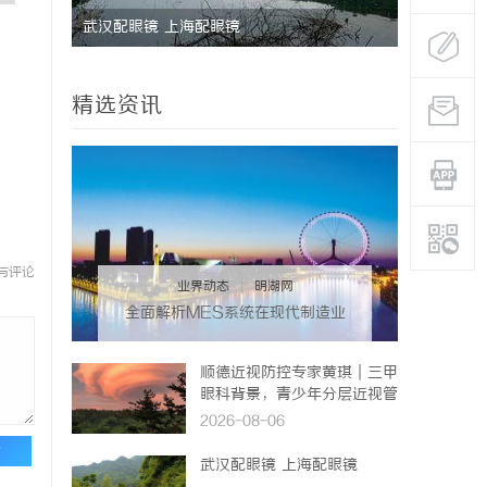
武汉配眼镜 上海配眼镜
飞牛影视：
精选资讯
与评论
业界动态
|
明湖网
全面解析MES系统在现代制造业
中的关键作用与应用前景
顺德近视防控专家黄琪｜三甲
眼科背景，青少年分层近视管
理医
2026-08-06
论
武汉配眼镜 上海配眼镜