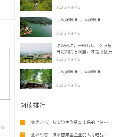
2026-08-06
武汉配眼镜 上海配眼镜
2026-08-06
温婉灵动，一眼万年！久匠量
身定制的眉眼唇，才是你整张
脸的点睛之笔！淡颜系女生的
2026-08-06
气质加分项
武汉配眼镜 上海配眼镜
2026-08-06
阅读排行
1
[业界动态]
从实验室到资本市场的“估值倍增器”：专利律师如何重塑硬科技企业的融资逻辑
-01
2
[业界动态]
技术密集型企业的人才暗战：北京商业秘密律师如何守住“人带技术走”的底线