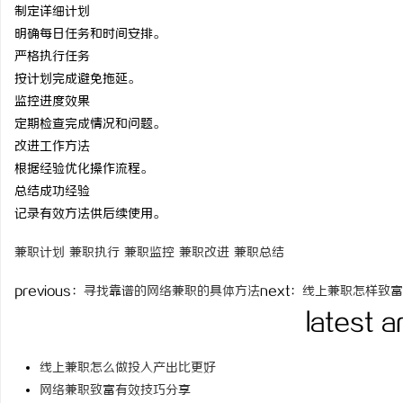
制定详细计划
time：
2025-11-02 00
明确每日任务和时间安排。
严格执行任务
按计划完成避免拖延。
监控进度效果
湖
定期检查完成情况和问题。
改进工作方法
根据经验优化操作流程。
总结成功经验
记录有效方法供后续使用。
兼职计划
兼职执行
兼职监控
兼职改进
兼职总结
网
previous：
寻找靠谱的网络兼职的具体方法
next：
线上兼职怎样致富
latest a
线上兼职怎么做投入产出比更好
网络兼职致富有效技巧分享