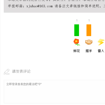
揭秘！专业充电桩项目软
哪些行业秘诀？
1
1
鲜花
握手
雷人
请发表评论