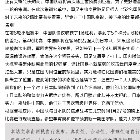
还有大概10天时间，中国队就将再次踏上世预赛的征程，为了更好地
一轮的集训。在此次集训名单中，国足主帅李霄鹏足足招入了52名国
对于未来的2场比赛有多看重，毕竟对于中国队来说，接下来的比赛都
告别！
在前6轮小组赛中，中国队仅仅收获了1场胜利，拿到了5个积分。6轮
湖
的差距。第4轮比赛，中国队将在客场挑战强大的日本队，如果这场比
轮被淘汰出局，重回世界杯的梦想，只能等到下一个4年后再来实现了
屋漏偏逢连夜雨，偏偏在这个紧要关头，国足又遭受了打击。国内媒
大概率将集体缺席此后的12强赛，这让国足本就羸弱的攻击线再度雪
扛起大旗，只是在国内同位置的球员里，实力能和归化国脚们相媲美
队失去了位置。他此前良好的状态能否延续下去，还要打一个大大的
而我们的下一个对手日本队同样收到了几条坏消息，他们的几名国脚
于日本队的整体实力占据绝对优势，所以日媒对此却并不太担心。日
网
实力，来战胜中国队，他们对于再次晋级世界杯，充满了信心。
根据赛程安排，中国队与日本队的焦点战将在北京时间1月27号的晚上
比赛进行现场直播。希望李霄鹏和他率领的新一期国家队，能为大家