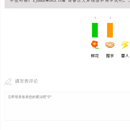
揭秘！专业充电桩项目软
哪些行业秘诀？
1
1
鲜花
握手
雷人
请发表评论