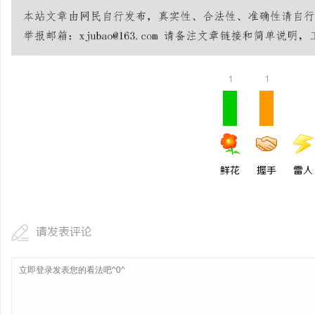
1
1
鲜花
握手
雷人
请发表评论