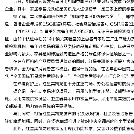
近日，胡润研究院发布首份《胡润中国民营企业可持续发展百强榜》
企业。其中，家居零售龙头红星美凯龙入选该榜单，是三家上榜的零
据了解，本次榜单调研范围为“胡润中国500强民营企业”，即中
息，包括企业年报和ESG报告(环境、社会及管治报告)、CSR报告(企
自2013年起，红星美凯龙每年投入约5000万元环保专项检测费
湖
证，由11个认证中心的14个顶尖实验室的上百名专家对工厂生产能
威检测机构，每年对卖场的重点品类核心品牌定期进行抽检，以确保
业影响力最大、家具检测标准最先进且严格的绿色环保认证项目之一
在建立严格的产品质量管理体系的同时，红星美凯龙不断提升客诉
者诉求，全力维护消费者基本权益。值得一提的是，在去年由中国商
获“全国国标五星级售后服务企业”“全国售后服务行业TOP 10
在环境保护上，红星美凯龙也十分注重商场、办公楼运营时的资源
据介绍，在推动商场建设项目时，采用节能型变压器、节能型控制
网
耗、采用高效供水设备、卫生器具采用节水型产品、采用节能高效的
节能减排、助力双碳目标的重要措施。
与此同时，根据红星美凯龙发布的《2020环境、社会及管治报告》
降低商场能耗。同时，在15家商场推进了针对中央空调系统的小型节
此外，红星美凯龙还继续运用现代节能技术，完善办公楼节能管理