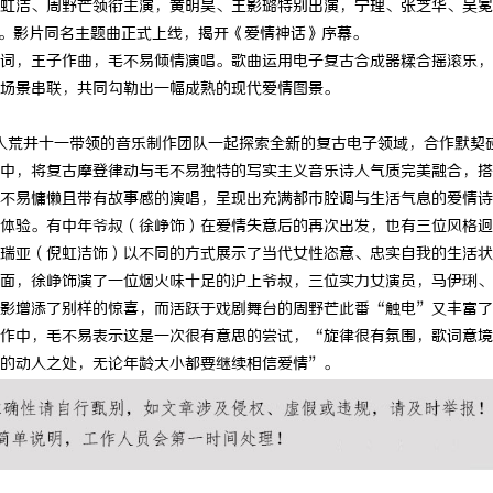
虹洁、周野芒领衔主演，黄明昊、王影璐特别出演，宁理、张芝华、吴冕
公映。影片同名主题曲正式上线，揭开《爱情神话》序幕。
词，王子作曲，毛不易倾情演唱。歌曲运用电子复古合成器糅合摇滚乐，
场景串联，共同勾勒出一幅成熟的现代爱情图景。
制作人荒井十一带领的音乐制作团队一起探索全新的复古电子领域，合作默契
中，将复古摩登律动与毛不易独特的写实主义音乐诗人气质完美融合，搭
不易慵懒且带有故事感的演唱，呈现出充满都市腔调与生活气息的爱情诗
体验。有中年爷叔（徐峥饰）在爱情失意后的再次出发，也有三位风格迥
瑞亚（倪虹洁饰）以不同的方式展示了当代女性恣意、忠实自我的生活状
面，徐峥饰演了一位烟火味十足的沪上爷叔，三位实力女演员，马伊琍、
影增添了别样的惊喜，而活跃于戏剧舞台的周野芒此番“触电”又丰富了
作中，毛不易表示这是一次很有意思的尝试，“旋律很有氛围，歌词意境
的动人之处，无论年龄大小都要继续相信爱情”。