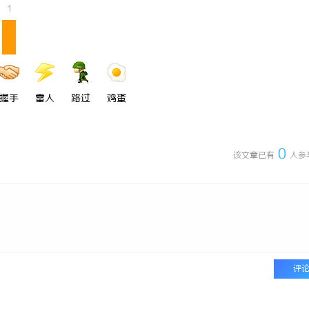
1
引领数字娱乐新时代的创新力量
探索The Row：奢华极简主义时
起与魅力解析
握手
雷人
路过
鸡蛋
0
该文章已有
人参
评