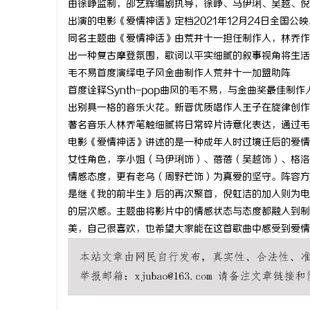
由徐峥监制，邵艺辉编剧执导，徐峥、马伊琍、吴越、倪
出演的电影《爱情神话》定档2021年12月24日全国
同名主题曲《爱情神话》由荒井十一担任制作人，林乔作
出一种复古摩登氛围，歌词以平实细腻的叙事视角将生活
毛不易首度演绎电子风金曲制作人荒井十一加盟助阵
湖
首度诠释Synth-pop曲风的毛不易，与金曲奖最佳
出别具一格的音乐火花。新晋优质唱作人王子在旋律创作
著名音乐人林乔笔触细腻将日常碎片诗意化表达，通过毛
电影《爱情神话》讲述的是一种成年人时过境迁后的爱情
女性角色，李小姐（马伊琍饰）、蓓蓓（吴越饰）、格洛
情感态度，更有老乌（周野芒饰）为真爱的坚守。阵容方
是继《我的前半生》后的再次聚首，倪虹洁的加入则为电
的层次感。主题曲将影片中的情感状态与态度都融入到制
网
美，自己很喜欢，也希望大家能在这首歌曲中感受到爱情