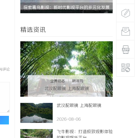
尚品牌的崛
探索青鸟影视：新时代影视平台的多元化发展
武汉配眼镜
与未来趋势
精选资讯
与评论
业界动态
|
明湖网
武汉配眼镜 上海配眼镜
武汉配眼镜 上海配眼镜
2026-08-06
论
飞牛影视：打造极致观影体验