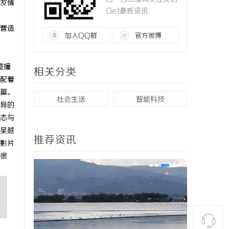
友情
Get最新资讯
营造
加入QQ群
官方微博
碰撞
相关分类
配着
篇。
社会生活
智能科技
异的
态与
吴越
推荐资讯
影片
很