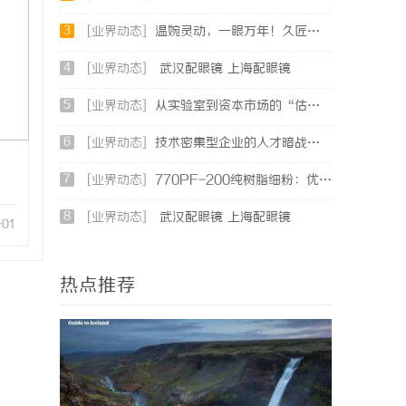
3
[业界动态]
温婉灵动，一眼万年！久匠量身定制的眉眼唇，才是你整张脸的点睛之笔！淡颜系女生的气质加分项
4
[业界动态]
武汉配眼镜 上海配眼镜
5
[业界动态]
从实验室到资本市场的“估值倍增器”：专利律师如何重塑硬科技企业的融资逻辑
6
[业界动态]
技术密集型企业的人才暗战：北京商业秘密律师如何守住“人带技术走”的底线
7
[业界动态]
770PF-200纯树脂细粉：优质材料的全貌与应用
8
[业界动态]
武汉配眼镜 上海配眼镜
-01
热点推荐