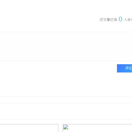
 国际医疗实验室，标准化研发体系
合肥刑事律师：保护您的合法权益，
法律困境
0
该文章已有
人参
评