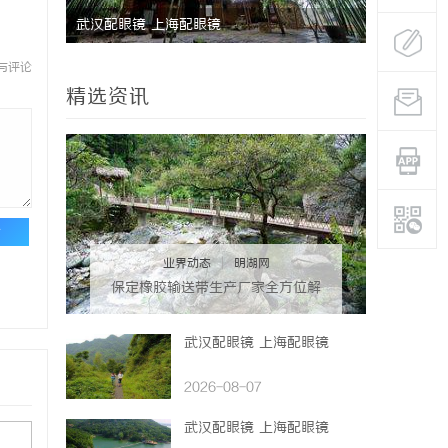
助您走出
武汉配眼镜 上海配眼镜
深入解析达
业评测全方
与评论
精选资讯
论
业界动态
|
明湖网
保定橡胶输送带生产厂家全方位解
析与行业发展前景
武汉配眼镜 上海配眼镜
2026-08-07
武汉配眼镜 上海配眼镜